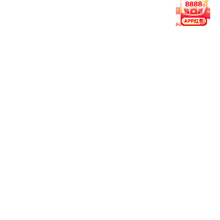
6月15日埃及对比利时助攻热门
在世界杯的舞台上，每一场看似强弱分明的对决都
可能孕育着出人意料...
2026-07-25
葡萄牙对阵乌兹别克斯坦体能分配策略可
当世界杯小组赛的赛程表缓缓展开，葡萄牙与乌兹