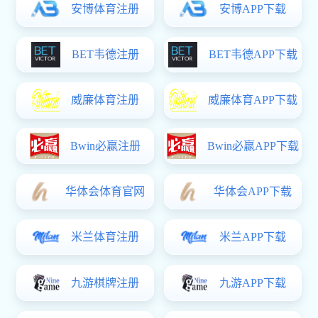
的临场发挥。荷兰队的进攻足球讲究整体性和流动性，
单靠一名后卫的个体经验，很难彻底冻结对方的进攻体
系。这就好比用一面坚固的盾牌去抵挡连绵不绝的箭
雨，盾牌虽坚，但总有力竭之时。
我们可以大胆设想比赛中的几个关键场景。当荷兰队通
过快速传切撕开防线时，塔尔比作为一名拥有丰富大赛
经验的球员，他最大的价值在于稳定军心。他可能会用
简短的呼喝指挥队友补位，用自己的站位化解对方的一
次威胁传中。这便是所谓“管用”的体现——经验让他在
高压下依然能做出相对合理的决策。但另一些时刻，比
如荷兰队利用边路速度强突，或者在中路打出精妙的二
过一配合时，塔尔比的反应速度可能不及年轻时的自
己。他的体力分配、面对速度型对手时的转身速率，都
会受到严峻考验。经验可以帮助他弥补部分身体机能的
下降，但无法完全消除客观的竞技差距。
从“热词分析”的角度看，球迷们搜索“塔尔比”与“大赛经
验”，本质上是在寻找一种确定性。他们渴望看到英雄主
义，渴望看到一名老将如何凭借智慧扭转战局。但足球
的魅力恰恰在于其不确定性。突尼斯队能否在这场“硬
仗”中全身而退，甚至制造惊喜，绝不仅仅系于塔尔比一