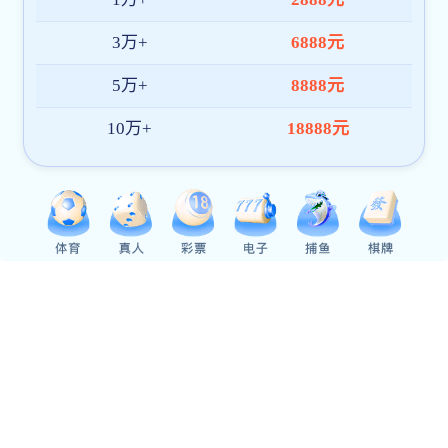
球员的冲劲。让塔尔比成为指挥塔，让队友们围绕他展
开更积极的协防。在定位球进攻中，塔尔比的经验或许
能帮助他找到关键的空当，完成一次致命的头球攻门。
防守端，他需要以身作则，用每一次奋不顾身的解围感
染队友。这就是一个成熟球队该有的样子：不依赖某一
个人，而是将个体的优势，无论是经验还是体能，都融
入到整体的战术体系中。最终，这场比赛的结果，将取
决于突尼斯队能否打出超出预期的整体防守，以及能否
抓住为数不多的反击机会。塔尔比的大赛经验，会是其
中至关重要的一环，但绝不是全部。
最后，回到巴别对于搜索引擎的适配。这篇文章围绕“突
尼斯队”、“塔尔比”、“大赛经验”以及“荷兰”这几个热
词，进行了深度但不失平衡的探讨。我们没有给出非黑
即白的结论，而是呈现了
上一篇：
雷纳面对澳大利亚防线远射脚感是
下一篇：