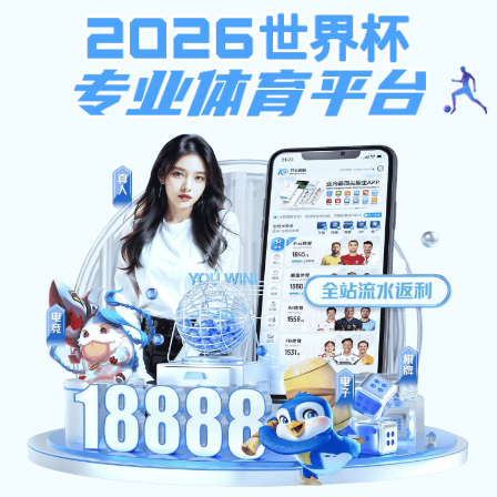
星空体育直播
· 技术驱动
你的批评，我...
五湖四海，同一...
服务品质持续...
体育快讯
充电两小时通话五分钟
社交牛逼症
拉菲尼亚面对苏格兰防线
能否破解密集防守盘口影
响预测
在世界杯的火热战局中，每一场比赛都如同一场精心编
排的戏剧，而球员的个人表现则是其中最闪耀的亮点。
当巴西边锋拉菲尼亚即将面对苏格兰那以铁血著称的防
线时，一场关于进攻与防守的博弈悄然展开。这位在俱
乐部赛场屡次展现犀利突破的球员，能否在世界杯这样
的大舞台上破解对方的密集防守？更关键的是，足球盘
口中的数据波动又透露了哪些深藏不露的玄机？本文将
深度剖析拉菲尼亚的技术特点与苏格兰的战术体系，结
合最新的盘口影响预测，为您揭开这场对决的神秘面