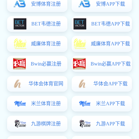
他能利用好这一环节，即便无法直接射门得分，也能为
巴西队制造二次进攻机会。因此，与其预测他能否生吃
对手，不如关注他是否能在90分钟内持续施压，改变对
方的防守阵型。
盘口数据向来是市场情绪与专业分析的结合体。截至赛
前，各大主流机构对于本场比赛的进球数盘口多维持在
2.5球左右，且巴西队让球盘口略有波动。这一盘口影
响预测暗示了市场对于巴西队能否轻松破门的谨慎态
度。一方面，巴西队整体实力高于苏格兰，但苏格兰的
防守韧性在预选赛中已有目共睹；另一方面，拉菲尼亚
的盘口个人数据，如射门次数盘口和过人成功次数盘
口，也出现了小幅下调。这说明博彩公司认为，拉菲尼
亚在面对高强度防守时，其常规数据的实现难度有所增
加。不过，高水平的盘口赔率往往也预示着转机：当所
有人都不看好拉菲尼亚能频繁突破时，他反而可能在比
赛中通过一两次灵光乍现的瞬间改变战局。这就是足球
的魅力，也是盘口分析的辩证之处。
我们不能忽视拉菲尼亚的心理素质。在加盟豪门俱乐部
后，他已经多次在关键比赛中证明了自己。面对苏格兰
这种硬朗的防守，他不会畏惧身体对抗，反而会利用对