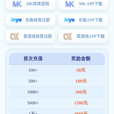
手上抢过猛的特点，制造犯规或点球机会。苏格兰防线
虽然整体性强，但球员个人在速度和转身上的劣势，恰
恰是拉菲尼亚可以重点利用的漏洞。如果巴西队能早早
取得领先，迫使苏格兰压上进攻，那么拉菲尼亚将会获
得更大的反击空间，届时他的速度和盘带将如鱼得水。
反之，如果比赛长时间陷入僵局，拉菲尼亚的体能消耗
会激增，其盘口影响预测中的“进球概率”也会相应降
低。
综合来看，拉菲尼亚在面对苏格兰防线时，确实需要克
服重重困难。密集防守、身体对抗以及对手的战术布
置，都是他需要跨越的障碍。但我们必须承认，一名世
界级边锋的价值，正是在这种关键比赛中体现的。他的
每一次冲刺、每一次变向，都可能成为盘口潮汐变动的
信号。对于球迷而言，与其纠结于他能否进球，不如欣
赏他如何用智慧与技巧在钢筋水泥般的防线中寻找生
机。毕竟，在世界杯的舞台上，个人英雄主义虽然稀
缺，但一旦绽放，便是整场比赛最耀眼的瞬间。
最后，回到我们的核心问题：拉菲尼亚能否破解苏格兰
的密集防守？答案是肯定的，但过程必然充满波折。他