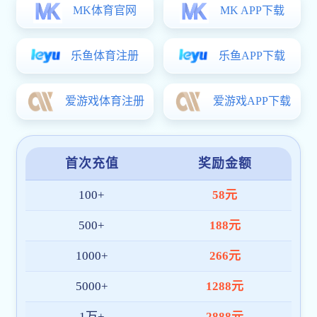
球，而法国队防线又表现出极强的护框能力，那么市场
的反馈可能会让赔率发生非线性的变化。这种博弈，实
际上就是信息差与认知差的直接对抗。
综合来看，巴耶什能否在面对法国队防线时扩大自己的
射门威胁，是一个牵动全局的变量。这不仅关乎比赛的
胜负，更深刻地影响着各类盘口的定价与走向。他也许
无法凭借一己之力摧毁整条防线，但一次关键的射门闪
光，就足以在数据层面掀起波澜。对于观察者而言，紧
盯他在禁区内的每一次触球和每一次转身，或许就能提
前嗅到盘口波动的独特气息。这场个人与体系的对决，
注定会成为世界杯赛场上值得剖析的战术样本，同时也
会在盘口历史的表格中留下属于它的注脚。
上一篇：
巴拉圭队卡库对阵土耳其中场串联
下一篇：
科特迪瓦队佩佩对阵厄瓜多尔防守